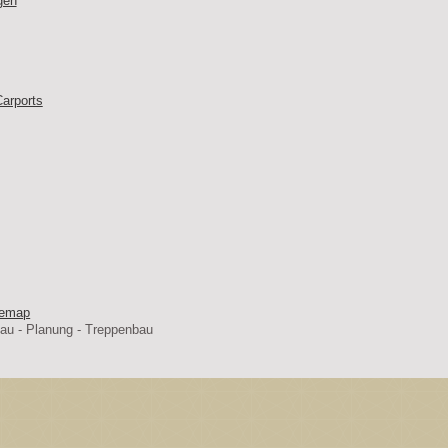
gen
arports
temap
au - Planung - Treppenbau