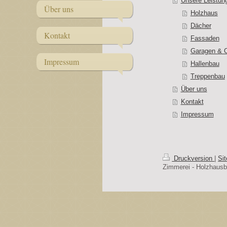
Unsere Leistun
Über uns
Holzhaus
Dächer
Kontakt
Fassaden
Garagen & C
Impressum
Hallenbau
Treppenbau
Über uns
Kontakt
Impressum
Druckversion
|
Si
Zimmerei - Holzhausb